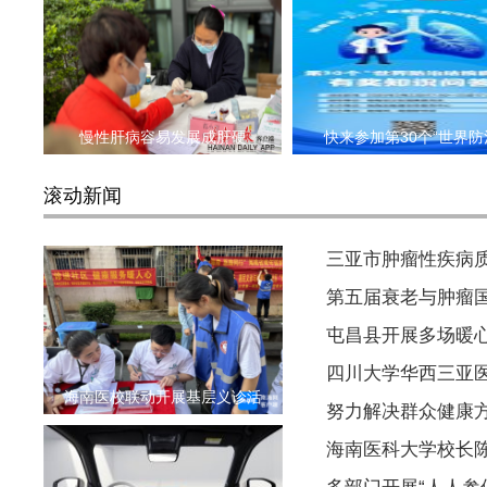
慢性肝病容易发展成肝硬
快来参加第30个“世界防
滚动新闻
三亚市肿瘤性疾病质
第五届衰老与肿瘤
屯昌县开展多场暖
四川大学华西三亚
海南医校联动开展基层义诊活
努力解决群众健康方
海南医科大学校长