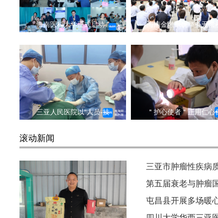
海南医科大学正式启动 “
海南金融系统举办无偿
三亚人民医院以“人员-技
＂护心使者＂正用仁心
滚动新闻
三亚市肿瘤性疾病质
第五届衰老与肿瘤
屯昌县开展多场暖
四川大学华西三亚