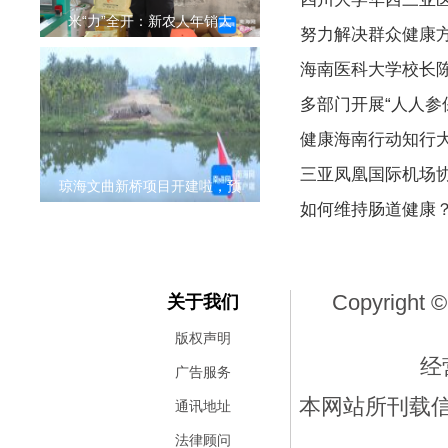
米“力”全开：新农人年销大
努力解决群众健康方
海南医科大学校长
多部门开展“人人参保
健康海南行动知行
三亚凤凰国际机场
琼海文曲新桥项目开建啦，预
如何维持肠道健康
Copyright ©
关于我们
版权声明
经
广告服务
本网站所刊载
通讯地址
法律顾问