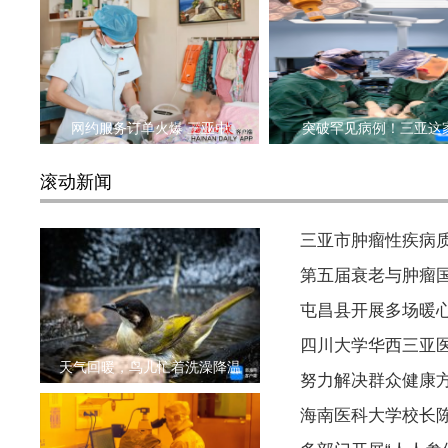
网约服务订单火爆 三亚中
突破罕见病例！三亚这
滚动新闻
三亚市肿瘤性疾病质
第五届衰老与肿瘤
屯昌县开展多场暖
四川大学华西三亚
天气回暖，鸟儿忙着洗澡降温
努力解决群众健康方
海南医科大学校长