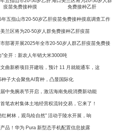
25年五指山市20-50岁乙肝
海口美兰区将为20-50岁人群
疫苗免费接种摸
免费接种乙肝
25年五指山市20-50岁乙肝疫苗免费接种摸底调查工作
美兰区将为20-50岁人群免费接种乙肝疫苗
市部署开展2025年全市20-50岁人群乙肝疫苗免费接
力”全开：新农人年销大米3000吨
文曲新桥项目开建啦，预计 11 月就能通车，这
25种子大会聚焦AI育种，凸显国际化
五届中免腕表节开启，激活海南免税消费新动能
迈首笔农村集体土地经营权流转交易，它来了！
秘红树林，观鸟绘自然” 活动于陵水开展，响
产品！华为 Pura 新型态手机配置信息披露