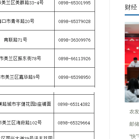
财经
农发
邮储
“快