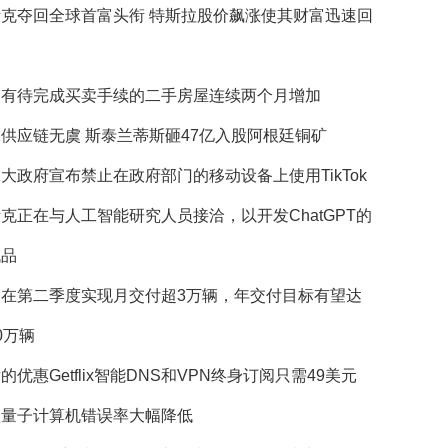
斯克夺回全球首富头衔 特斯拉股价飙涨使其财富迅速回
国有待完成买卖手续的二手房屋连续两个月增加
供应链无虞 斯泰兰蒂斯砸47亿入股阿根廷铜矿
大政府宣布禁止在政府部门的移动设备上使用TikTok
克正在与人工智能研究人员接洽，以开发ChatGPT的
代品
望在第二季度实现月交付超3万辆，年交付目标有望达
0万辆
的优惠Getflix智能DNS和VPN终身订阅只需49美元
歌量子计算机错误率大幅降低