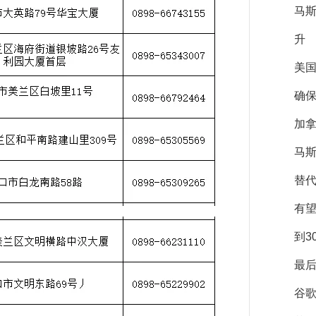
马
升
美
确保
加拿
马斯
替
有
到3
最后
谷