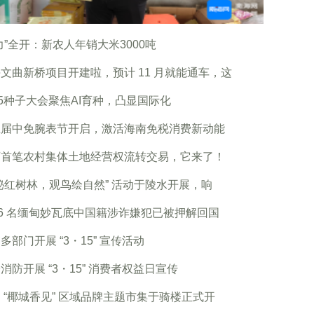
力”全开：新农人年销大米3000吨
文曲新桥项目开建啦，预计 11 月就能通车，这
25种子大会聚焦AI育种，凸显国际化
五届中免腕表节开启，激活海南免税消费新动能
迈首笔农村集体土地经营权流转交易，它来了！
秘红树林，观鸟绘自然” 活动于陵水开展，响
76 名缅甸妙瓦底中国籍涉诈嫌犯已被押解回国
多部门开展 “3・15” 宣传活动
消防开展 “3・15” 消费者权益日宣传
 “椰城香见” 区域品牌主题市集于骑楼正式开