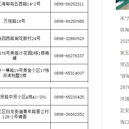
米“
琼海
20
第
澄
“探
28
洋浦
定安
海口