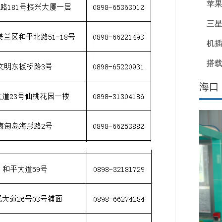
苹果
三星
机
搭载
海口