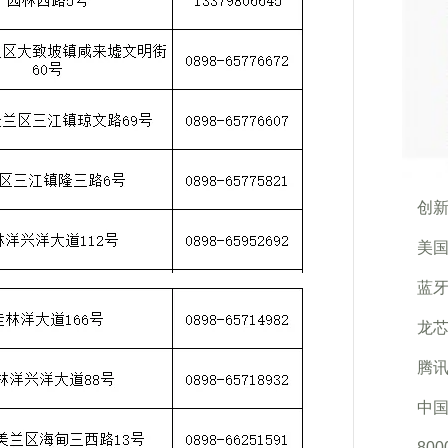
创新
美国
蓝
龙芯
腾讯
中国
80