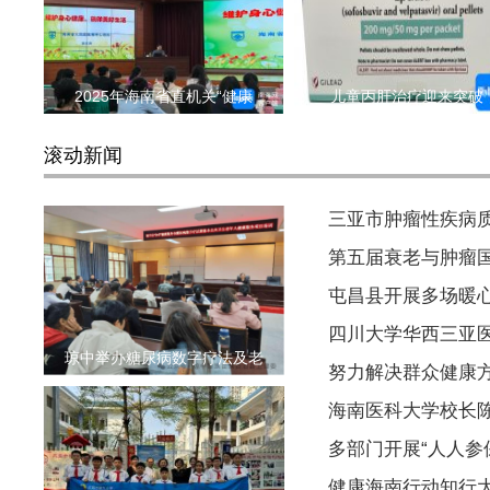
2025年海南省直机关“健康
儿童丙肝治疗迎来突破
滚动新闻
三亚市肿瘤性疾病质
第五届衰老与肿瘤
屯昌县开展多场暖
四川大学华西三亚
琼中举办糖尿病数字疗法及老
努力解决群众健康方
海南医科大学校长
多部门开展“人人参保
健康海南行动知行