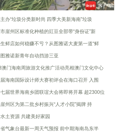
主办“垃圾分类新时尚 四季大美新海南”垃圾
市崖州区标准化种植的豇豆全部带“身份证”新
区生鲜店如何稳赚不亏？从图雅诺大麦第一道“鲜
开图雅诺新青年自动挡游三亚
23澳门海南周旅游文化推广活动亮相澳门文化中心
届海南国际设计师大赛初评会在海口召开 入围
七届世界海南乡团联谊大会将即将开幕 超2300位
崖州区为第二批乡村振兴“人才小院”揭牌 持
水土资源 共建美好家园
省气象台最新一周天气预报 前中期海南岛东半