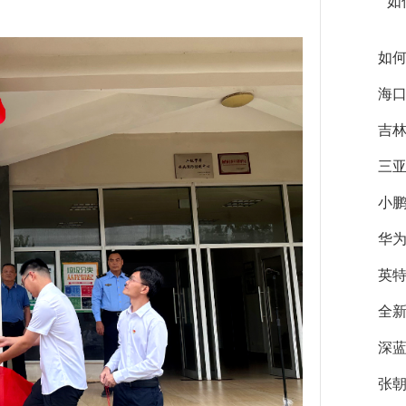
如
如
海口
吉
三亚
小鹏
华为
英特
全
深蓝
张朝