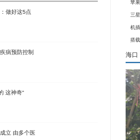
苹果
：做好这5点
三星
机
搭载
疾病预防控制
海口
 这神奇“
成立 由多个医