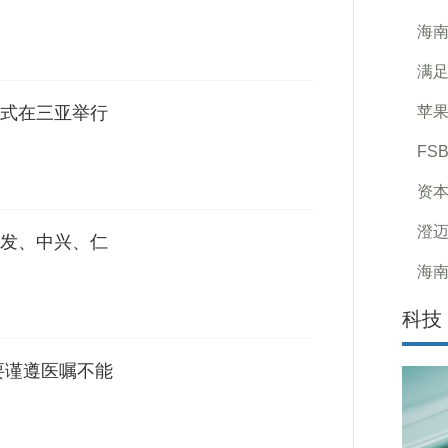
海南
满足
式在三亚举行
苹果
FS
资本
澄迈
发、中兴、仁
海南
科技
要谨遵医嘱不能