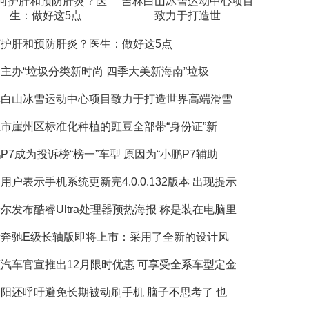
何护肝和预防肝炎？医
吉林白山冰雪运动中心项目
生：做好这5点
致力于打造世
何护肝和预防肝炎？医生：做好这5点
主办“垃圾分类新时尚 四季大美新海南”垃圾
林白山冰雪运动中心项目致力于打造世界高端滑雪
市崖州区标准化种植的豇豆全部带“身份证”新
P7成为投诉榜“榜一”车型 原因为“小鹏P7辅助
用户表示手机系统更新完4.0.0.132版本 出现提示
尔发布酷睿Ultra处理器预热海报 称是装在电脑里
新奔驰E级长轴版即将上市：采用了全新的设计风
汽车官宣推出12月限时优惠 可享受全系车型定金
阳还呼吁避免长期被动刷手机 脑子不思考了 也