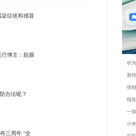
感染症状和感冒
医疗博主：筋膜
华为
英特
张朝
预防办法呢？
报告
一加
小米
布三周年 “全
AO