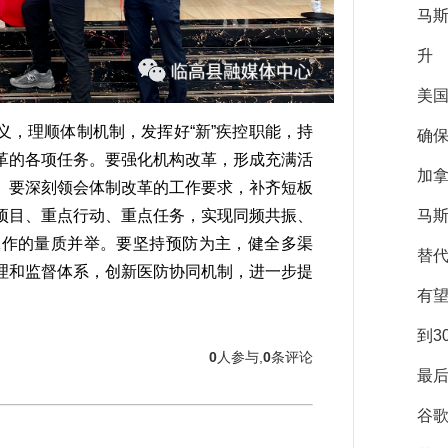
马
升
美
，理顺体制机制，发挥好“新”疾控职能，持
确保
革的各项任务。要强化机构改革，形成充满活
加拿
。要深刻领会体制改革的工作要求，补齐短板
项目、重点行动、重点任务，实现同频共振、
马斯
工作的量质并举。要坚持预防为主，健全多渠
替
理和监督体系，创新医防协同机制，进一步提
有
到3
0
人参与,
0
条评论
最后
谷