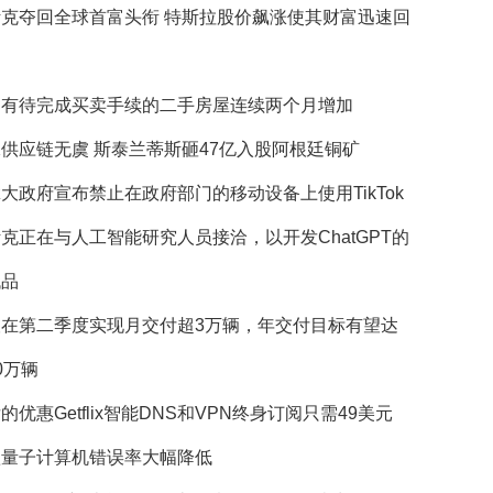
斯克夺回全球首富头衔 特斯拉股价飙涨使其财富迅速回
国有待完成买卖手续的二手房屋连续两个月增加
供应链无虞 斯泰兰蒂斯砸47亿入股阿根廷铜矿
大政府宣布禁止在政府部门的移动设备上使用TikTok
克正在与人工智能研究人员接洽，以开发ChatGPT的
代品
望在第二季度实现月交付超3万辆，年交付目标有望达
0万辆
的优惠Getflix智能DNS和VPN终身订阅只需49美元
歌量子计算机错误率大幅降低