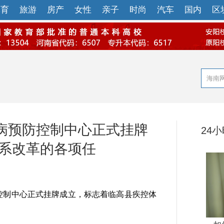
体育
旅游
房产
女性
亲子
时尚
汽车
国内
区
病预防控制中心正式挂牌
24
体系改革的各项任
控制中心正式挂牌成立，标志着临高县疾控体