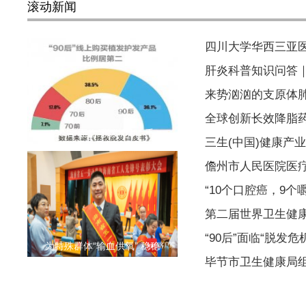
滚动新闻
四川大学华西三亚
肝炎科普知识问答
来势汹汹的支原体
全球创新长效降脂药
“90后”面临“脱发危机” 千
三生(中国)健康产
儋州市人民医院医
“10个口腔癌，9个
第二届世界卫生健
“90后”面临“脱发危
为特殊群体“输血供氧” 稳稳
毕节市卫生健康局组