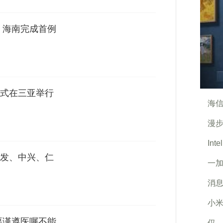
 海南完成首例
式在三亚举行
海信
漫步
In
发、中兴、仁
一加
消
小米
要谨遵医嘱不能
仅