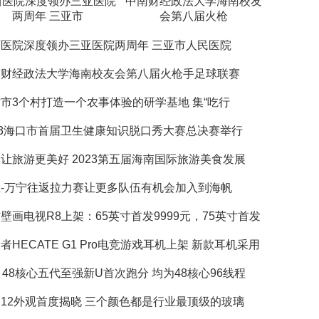
西医院深度领办三亚医院
中南财经政法大学海南校友
两周年 三亚市
会第八届火枪
医院深度领办三亚医院两周年 三亚市人民医院
南财经政法大学海南校友会第八届火枪手足球联赛
市3个村打造一个农事体验的研学基地 集“吃行
23海口市首届卫生健康知识脱口秀大赛总决赛举行
让旅游更美好 2023第五届海南国际旅游美食发展
亚-万宁往返拉力赛让更多队伍有机会加入到海帆
壁画电视R8上架：65英寸首发9999元，75英寸首发
者HECATE G1 Pro电竞游戏耳机上架 新款耳机采用
tel 48核心五代至强新U首次跑分 均为48核心96线程
12外观首度揭晓 三个颜色都是行业最顶级的玻璃