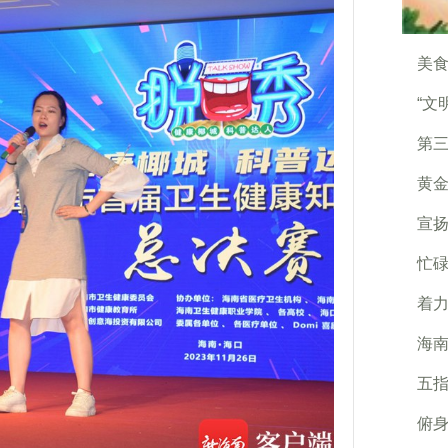
美食
“文
第三
黄金
宣扬
忙碌
着力
海南
五指
俯身