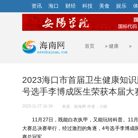
资讯
海口
财经
科技
美食
娱乐
首页
健康
>
>
2023海口市首届卫生健康知识
号选手李博成医生荣获本届大
2023-11-27 16:34
来源：南海网 作者：小丽
11月27日，既能白衣执甲，又能玩转科普。11月2
大赛总决赛举行，经过激烈的角逐，4号选手李博成
赛总冠军。