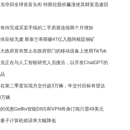
斯克夺回全球首富头衔 特斯拉股价飙涨使其财富迅速回
国有待完成买卖手续的二手房屋连续两个月增加
供应链无虞 斯泰兰蒂斯砸47亿入股阿根廷铜矿
大政府宣布禁止在政府部门的移动设备上使用TikTok
克正在与人工智能研究人员接洽，以开发ChatGPT的
代品
望在第二季度实现月交付超3万辆，年交付目标有望达
0万辆
的优惠Getflix智能DNS和VPN终身订阅只需49美元
歌量子计算机错误率大幅降低