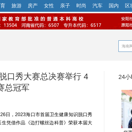
体育
旅游
房产
女性
亲子
时尚
汽车
国内
区
脱口秀大赛总决赛举行 4
24
赛总冠军
6日，2023海口市首届卫生健康知识脱口秀
医生凭借作品《边打螺丝边科普》荣获本届大