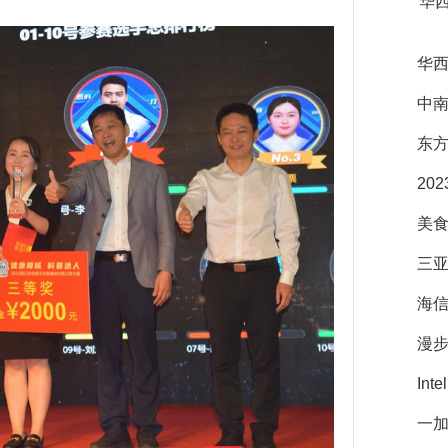
华
华西
中
东方
20
美食
三
海信
漫步
In
一加